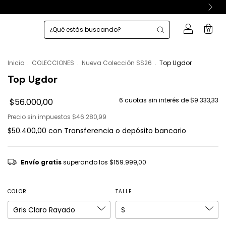
0
Inicio
.
COLECCIONES
.
Nueva Colección SS26
.
Top Ugdor
Top Ugdor
6
cuotas sin interés de
$9.333,33
$56.000,00
Precio sin impuestos
$46.280,99
$50.400,00
con
Transferencia o depósito bancario
Envío gratis
superando los
$159.999,00
COLOR
TALLE