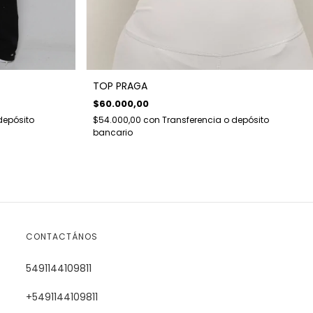
TOP PRAGA
$60.000,00
depósito
$54.000,00
con
Transferencia o depósito
bancario
CONTACTÁNOS
5491144109811
+5491144109811