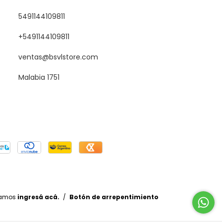
5491144109811
+5491144109811
ventas@bsvlstore.com
Malabia 1751
lamos
ingresá acá.
/
Botón de arrepentimiento