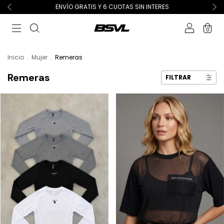
ENVÍO GRATIS Y 6 CUOTAS SIN INTERES
0
Inicio
.
Mujer
.
Remeras
Remeras
FILTRAR