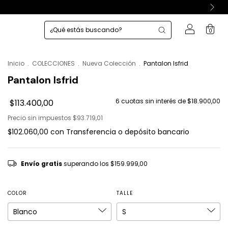
0
Inicio
.
COLECCIONES
.
Nueva Colección
.
Pantalon Isfrid
Pantalon Isfrid
6
cuotas sin interés de
$18.900,00
$113.400,00
Precio sin impuestos
$93.719,01
$102.060,00
con
Transferencia o depósito bancario
Envío gratis
superando los
$159.999,00
COLOR
TALLE