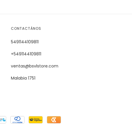
CONTACTÁNOS
5491144109811
+5491144109811
ventas@bsvlstore.com
Malabia 1751