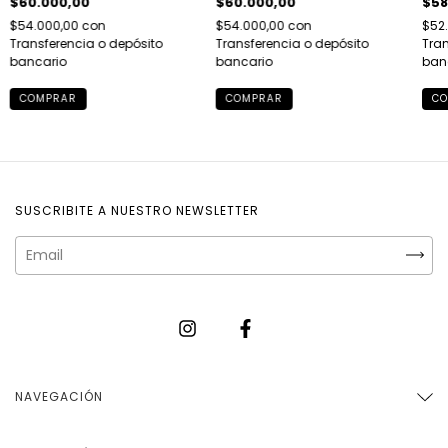
$60.000,00
$60.000,00
$58
$54.000,00
con
$54.000,00
con
$52
Transferencia o depósito
Transferencia o depósito
Tran
bancario
bancario
ban
COMPRAR
COMPRAR
CO
SUSCRIBITE A NUESTRO NEWSLETTER
NAVEGACIÓN