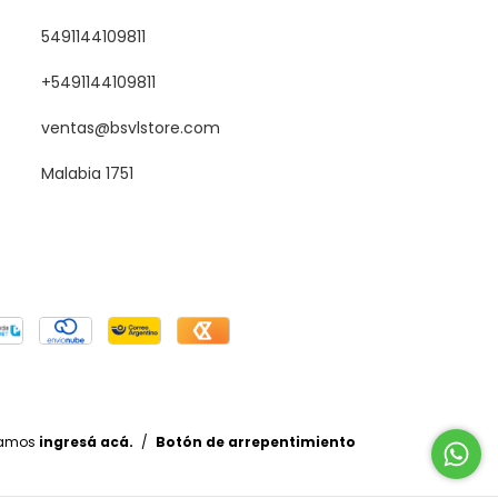
5491144109811
+5491144109811
ventas@bsvlstore.com
Malabia 1751
lamos
ingresá acá.
/
Botón de arrepentimiento